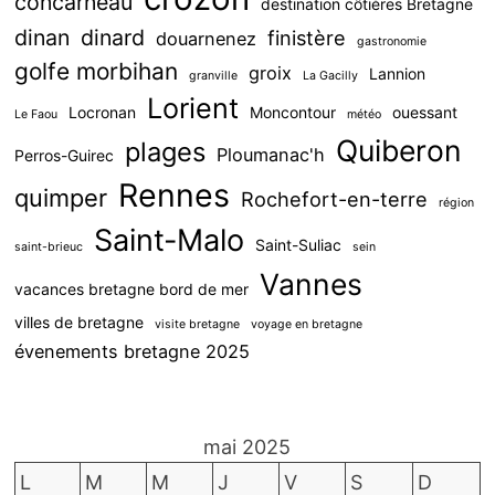
concarneau
destination côtières Bretagne
dinan
dinard
finistère
douarnenez
gastronomie
golfe morbihan
groix
Lannion
granville
La Gacilly
Lorient
Locronan
Moncontour
ouessant
Le Faou
météo
Quiberon
plages
Ploumanac'h
Perros-Guirec
Rennes
quimper
Rochefort-en-terre
région
Saint-Malo
Saint-Suliac
saint-brieuc
sein
Vannes
vacances bretagne bord de mer
villes de bretagne
visite bretagne
voyage en bretagne
évenements bretagne 2025
mai 2025
L
M
M
J
V
S
D