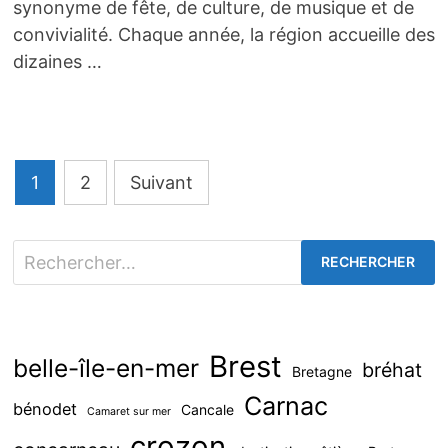
synonyme de fête, de culture, de musique et de
convivialité. Chaque année, la région accueille des
dizaines …
Pagination
1
2
Suivant
des
publications
Rechercher :
Brest
belle-île-en-mer
bréhat
Bretagne
Carnac
bénodet
Cancale
Camaret sur mer
crozon