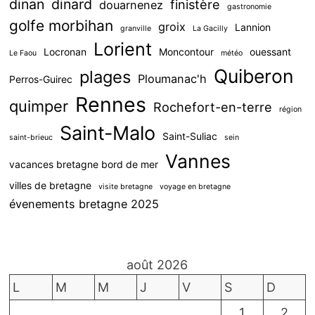
dinan
dinard
finistère
douarnenez
gastronomie
golfe morbihan
groix
Lannion
granville
La Gacilly
Lorient
Locronan
Moncontour
ouessant
Le Faou
météo
Quiberon
plages
Ploumanac'h
Perros-Guirec
Rennes
quimper
Rochefort-en-terre
région
Saint-Malo
Saint-Suliac
saint-brieuc
sein
Vannes
vacances bretagne bord de mer
villes de bretagne
visite bretagne
voyage en bretagne
évenements bretagne 2025
août 2026
L
M
M
J
V
S
D
1
2