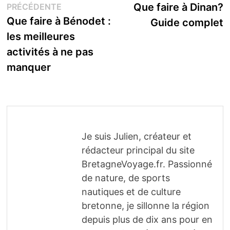
Publication
s
Que faire à Dinan?
PRÉCÉDENTE
de
précédente :
Que faire à Bénodet :
Guide complet
l’article
les meilleures
activités à ne pas
manquer
Je suis Julien, créateur et
rédacteur principal du site
BretagneVoyage.fr. Passionné
de nature, de sports
nautiques et de culture
bretonne, je sillonne la région
depuis plus de dix ans pour en