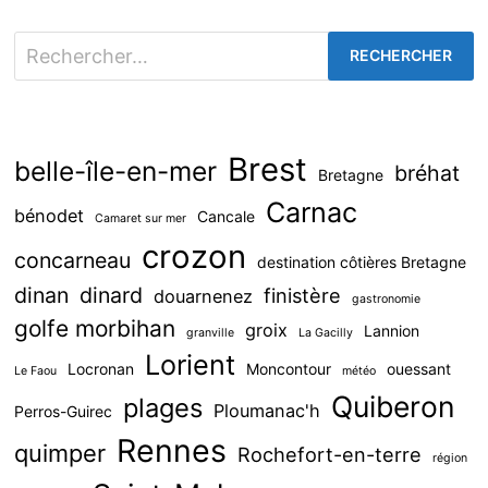
des
publications
Rechercher :
Brest
belle-île-en-mer
bréhat
Bretagne
Carnac
bénodet
Cancale
Camaret sur mer
crozon
concarneau
destination côtières Bretagne
dinan
dinard
finistère
douarnenez
gastronomie
golfe morbihan
groix
Lannion
granville
La Gacilly
Lorient
Locronan
Moncontour
ouessant
Le Faou
météo
Quiberon
plages
Ploumanac'h
Perros-Guirec
Rennes
quimper
Rochefort-en-terre
région