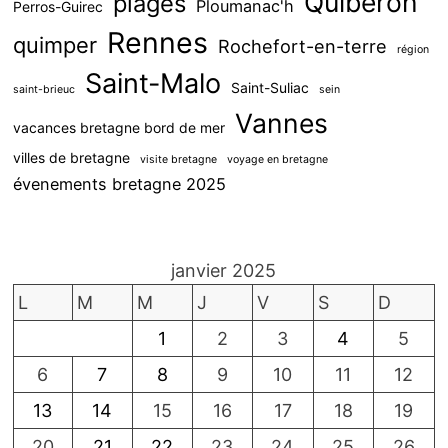
Quiberon
plages
Ploumanac'h
Perros-Guirec
Rennes
quimper
Rochefort-en-terre
région
Saint-Malo
Saint-Suliac
saint-brieuc
sein
Vannes
vacances bretagne bord de mer
villes de bretagne
visite bretagne
voyage en bretagne
évenements bretagne 2025
janvier 2025
L
M
M
J
V
S
D
1
2
3
4
5
6
7
8
9
10
11
12
13
14
15
16
17
18
19
20
21
22
23
24
25
26