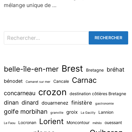
mélange unique de …
Rechercher :
Brest
belle-île-en-mer
bréhat
Bretagne
Carnac
bénodet
Cancale
Camaret sur mer
crozon
concarneau
destination côtières Bretagne
dinan
dinard
finistère
douarnenez
gastronomie
golfe morbihan
groix
Lannion
granville
La Gacilly
Lorient
Locronan
Moncontour
ouessant
Le Faou
météo