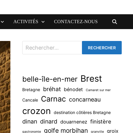
ACTIVITÉS
CONTACTEZ-NOUS
Rechercher :
Brest
belle-île-en-mer
bréhat
bénodet
Bretagne
Camaret sur mer
Carnac
concarneau
Cancale
crozon
destination côtières Bretagne
dinan
dinard
finistère
douarnenez
golfe morbihan
groix
gastronomie
granville