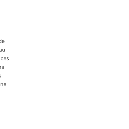
de
 au
aces
ns
s
une