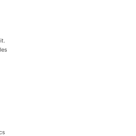
it.
les
cs