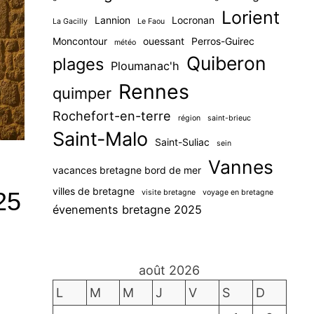
Lorient
Lannion
Locronan
La Gacilly
Le Faou
Moncontour
ouessant
Perros-Guirec
météo
Quiberon
plages
Ploumanac'h
Rennes
quimper
Rochefort-en-terre
région
saint-brieuc
Saint-Malo
Saint-Suliac
sein
Vannes
vacances bretagne bord de mer
villes de bretagne
25
visite bretagne
voyage en bretagne
évenements bretagne 2025
août 2026
L
M
M
J
V
S
D