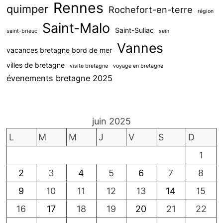
Rennes
quimper
Rochefort-en-terre
région
Saint-Malo
Saint-Suliac
saint-brieuc
sein
Vannes
vacances bretagne bord de mer
villes de bretagne
visite bretagne
voyage en bretagne
évenements bretagne 2025
juin 2025
L
M
M
J
V
S
D
1
2
3
4
5
6
7
8
9
10
11
12
13
14
15
16
17
18
19
20
21
22