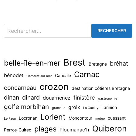
Rechercher :
Brest
belle-île-en-mer
bréhat
Bretagne
Carnac
bénodet
Cancale
Camaret sur mer
crozon
concarneau
destination côtières Bretagne
dinan
dinard
finistère
douarnenez
gastronomie
golfe morbihan
groix
Lannion
granville
La Gacilly
Lorient
Locronan
Moncontour
ouessant
Le Faou
météo
Quiberon
plages
Ploumanac'h
Perros-Guirec